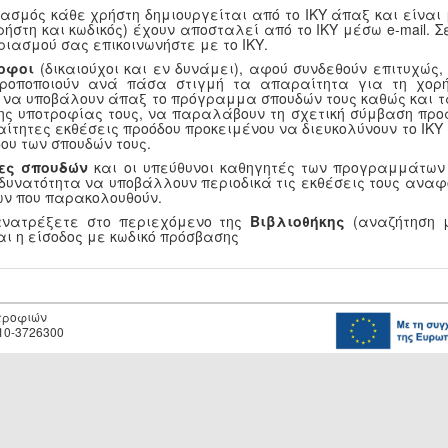
ασμός κάθε χρήστη δημιουργείται από το ΙΚΥ άπαξ και είναι
ρήστη και κωδικός) έχουν αποσταλεί από το ΙΚΥ μέσω e-mail.
ριασμού σας επικοινωνήστε με το ΙΚΥ.
οφοι
(δικαιούχοι και εν δυνάμει), αφού συνδεθούν επιτυχώς
τροποποιούν ανά πάσα στιγμή τα απαραίτητα για τη χορή
, να υποβάλουν άπαξ το πρόγραμμα σπουδών τους καθώς και τ
ης υποτροφίας τους, να παραλάβουν τη σχετική σύμβαση προ
αίτητες εκθέσεις προόδου προκειμένου να διευκολύνουν το ΙΚ
ου των σπουδών τους.
ες σπουδών
και οι υπεύθυνοι καθηγητές των προγραμμάτων
 δυνατότητα να υποβάλλουν περιοδικά τις εκθέσεις τους αναφ
ν που παρακολουθούν.
ανατρέξετε στο περιεχόμενο της
Βιβλιοθήκης
(αναζήτηση μ
αι η είσοδος με κωδικό πρόσβασης
οτροφιών
10-3726300