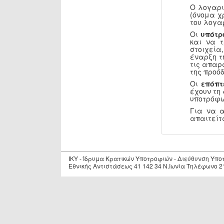
Ο λογαρι
(όνομα χ
του λογα
Οι
υπότρ
και να 
στοιχεία
έναρξη τ
τις απαρ
της προόδ
Οι
επόπτ
έχουν τη
υποτρόφω
Για να 
απαιτείτ
IKY - Ίδρυμα Κρατικών Υποτροφιών - Διεύθυνση Υπ
Εθνικής Αντιστάσεως 41 142 34 Ν.Ιωνία Τηλέφωνο 2