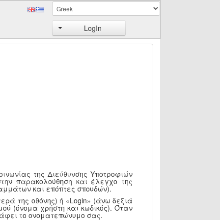
LogIn
κοινωνίας της Διεύθυνσης Υποτροφιών
στην παρακολούθηση και έλεγχο της
αμμάτων και επόπτες σπουδών).
ερά της οθόνης) ή «Login» (άνω δεξιά
ού (όνομα χρήστη και κωδικός). Όταν
ράφει το ονοματεπώνυμο σας.