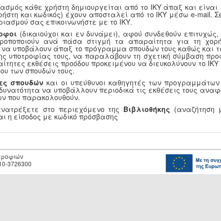
ασμός κάθε χρήστη δημιουργείται από το ΙΚΥ άπαξ και είναι
ρήστη και κωδικός) έχουν αποσταλεί από το ΙΚΥ μέσω e-mail.
ριασμού σας επικοινωνήστε με το ΙΚΥ.
οφοι
(δικαιούχοι και εν δυνάμει), αφού συνδεθούν επιτυχώς
τροποποιούν ανά πάσα στιγμή τα απαραίτητα για τη χορή
, να υποβάλουν άπαξ το πρόγραμμα σπουδών τους καθώς και τ
ης υποτροφίας τους, να παραλάβουν τη σχετική σύμβαση προ
αίτητες εκθέσεις προόδου προκειμένου να διευκολύνουν το ΙΚ
ου των σπουδών τους.
ες σπουδών
και οι υπεύθυνοι καθηγητές των προγραμμάτων
 δυνατότητα να υποβάλλουν περιοδικά τις εκθέσεις τους αναφ
ν που παρακολουθούν.
ανατρέξετε στο περιεχόμενο της
Βιβλιοθήκης
(αναζήτηση μ
αι η είσοδος με κωδικό πρόσβασης
οτροφιών
10-3726300