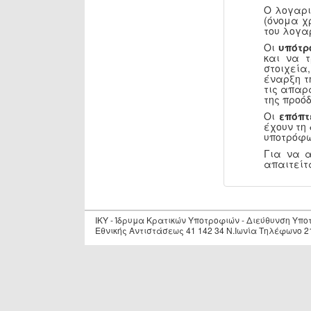
Ο λογαρι
(όνομα χ
του λογα
Οι
υπότρ
και να 
στοιχεία
έναρξη τ
τις απαρ
της προόδ
Οι
επόπτ
έχουν τη
υποτρόφω
Για να 
απαιτείτ
IKY - Ίδρυμα Κρατικών Υποτροφιών - Διεύθυνση Υπ
Εθνικής Αντιστάσεως 41 142 34 Ν.Ιωνία Τηλέφωνο 2