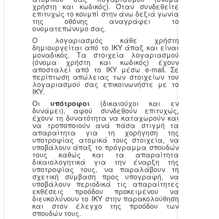
χρήστη και κωδικός). Όταν συνδεθείτε
επιτυχώς το κουμπί στην άνω δεξιά γωνία
της οθόνης αναγράφει το
ονοματεπώνυμο σας.
Ο λογαριασμός κάθε χρήστη
δημιουργείται από το ΙΚΥ άπαξ και είναι
μοναδικός. Τα στοιχεία λογαριασμού
(όνομα χρήστη και κωδικός) έχουν
αποσταλεί από το ΙΚΥ μέσω e-mail. Σε
περίπτωση απώλειας των στοιχείων του
λογαριασμού σας επικοινωνήστε με το
ΙΚΥ.
Οι
υπότροφοι
(δικαιούχοι και εν
δυνάμει), αφού συνδεθούν επιτυχώς,
έχουν τη δυνατότητα να καταχωρούν και
να τροποποιούν ανά πάσα στιγμή τα
απαραίτητα για τη χορήγηση της
υποτροφίας ατομικά τους στοιχεία, να
υποβάλουν άπαξ το πρόγραμμα σπουδών
τους καθώς και τα απαραίτητα
δικαιολογητικά για την έναρξη της
υποτροφίας τους, να παραλάβουν τη
σχετική σύμβαση προς υπογραφή, να
υποβάλουν περιοδικά τις απαραίτητες
εκθέσεις προόδου προκειμένου να
διευκολύνουν το ΙΚΥ στην παρακολούθηση
και στον έλεγχο της προόδου των
σπουδών τους.