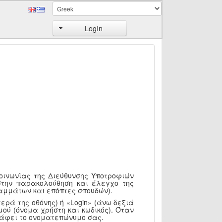
LogIn
κοινωνίας της Διεύθυνσης Υποτροφιών
στην παρακολούθηση και έλεγχο της
αμμάτων και επόπτες σπουδών).
ερά της οθόνης) ή «Login» (άνω δεξιά
ού (όνομα χρήστη και κωδικός). Όταν
ράφει το ονοματεπώνυμο σας.