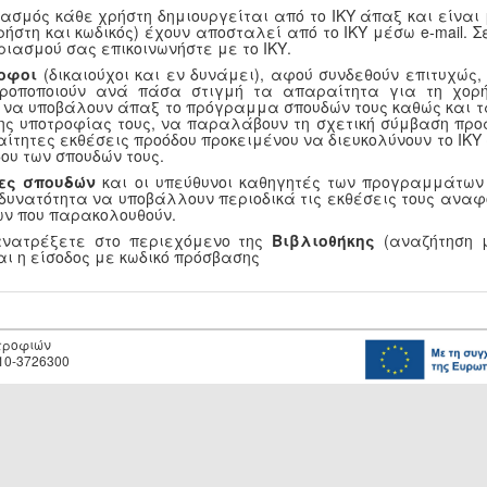
ασμός κάθε χρήστη δημιουργείται από το ΙΚΥ άπαξ και είναι
ρήστη και κωδικός) έχουν αποσταλεί από το ΙΚΥ μέσω e-mail.
ριασμού σας επικοινωνήστε με το ΙΚΥ.
οφοι
(δικαιούχοι και εν δυνάμει), αφού συνδεθούν επιτυχώς
τροποποιούν ανά πάσα στιγμή τα απαραίτητα για τη χορή
, να υποβάλουν άπαξ το πρόγραμμα σπουδών τους καθώς και τ
ης υποτροφίας τους, να παραλάβουν τη σχετική σύμβαση προ
αίτητες εκθέσεις προόδου προκειμένου να διευκολύνουν το ΙΚ
ου των σπουδών τους.
ες σπουδών
και οι υπεύθυνοι καθηγητές των προγραμμάτων
 δυνατότητα να υποβάλλουν περιοδικά τις εκθέσεις τους αναφ
ν που παρακολουθούν.
ανατρέξετε στο περιεχόμενο της
Βιβλιοθήκης
(αναζήτηση μ
αι η είσοδος με κωδικό πρόσβασης
οτροφιών
10-3726300