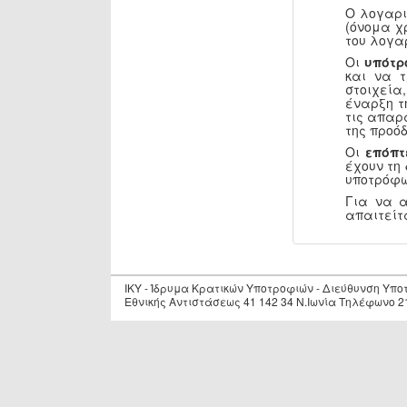
Ο λογαρι
(όνομα χ
του λογα
Οι
υπότρ
και να 
στοιχεία
έναρξη τ
τις απαρ
της προόδ
Οι
επόπτ
έχουν τη
υποτρόφω
Για να 
απαιτείτ
IKY - Ίδρυμα Κρατικών Υποτροφιών - Διεύθυνση Υπ
Εθνικής Αντιστάσεως 41 142 34 Ν.Ιωνία Τηλέφωνο 2