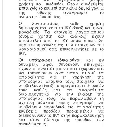
χρήστη και κωδικός). Όταν συνδεθείτε
επιτυχώς το κουμπί στην άνω δεξιά γωνία
της οθόνης αναγράφει το
ονοματεπώνυμο σας.
Ο λογαριασμός κάθε χρήστη
δημιουργείται από το ΙΚΥ άπαξ και είναι
μοναδικός. Τα στοιχεία λογαριασμού
(όνομα χρήστη και κωδικός) έχουν
αποσταλεί από το ΙΚΥ μέσω e-mail. Σε
περίπτωση απώλειας των στοιχείων του
λογαριασμού σας επικοινωνήστε με το
ΙΚΥ.
Οι
υπότροφοι
(δικαιούχοι και εν
δυνάμει), αφού συνδεθούν επιτυχώς,
έχουν τη δυνατότητα να καταχωρούν και
να τροποποιούν ανά πάσα στιγμή τα
απαραίτητα για τη χορήγηση της
υποτροφίας ατομικά τους στοιχεία, να
υποβάλουν άπαξ το πρόγραμμα σπουδών
τους καθώς και τα απαραίτητα
δικαιολογητικά για την έναρξη της
υποτροφίας τους, να παραλάβουν τη
σχετική σύμβαση προς υπογραφή, να
υποβάλουν περιοδικά τις απαραίτητες
εκθέσεις προόδου προκειμένου να
διευκολύνουν το ΙΚΥ στην παρακολούθηση
και στον έλεγχο της προόδου των
σπουδών τους.