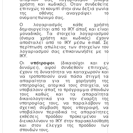
χρήστη και κωδικός). Όταν συνδεθείτε
επιτυχώς το κουμπί στην άνω δεξιά γωνία
της οθόνης αναγράφει το
ονοματεπώνυμο σας.
Ο λογαριασμός κάθε χρήστη
δημιουργείται από το ΙΚΥ άπαξ και είναι
μοναδικός. Τα στοιχεία λογαριασμού
(όνομα χρήστη και κωδικός) έχουν
αποσταλεί από το ΙΚΥ μέσω e-mail. Σε
περίπτωση απώλειας των στοιχείων του
λογαριασμού σας επικοινωνήστε με το
ΙΚΥ.
Οι
υπότροφοι
(δικαιούχοι και εν
δυνάμει), αφού συνδεθούν επιτυχώς,
έχουν τη δυνατότητα να καταχωρούν και
να τροποποιούν ανά πάσα στιγμή τα
απαραίτητα για τη χορήγηση της
υποτροφίας ατομικά τους στοιχεία, να
υποβάλουν άπαξ το πρόγραμμα σπουδών
τους καθώς και τα απαραίτητα
δικαιολογητικά για την έναρξη της
υποτροφίας τους, να παραλάβουν τη
σχετική σύμβαση προς υπογραφή, να
υποβάλουν περιοδικά τις απαραίτητες
εκθέσεις προόδου προκειμένου να
διευκολύνουν το ΙΚΥ στην παρακολούθηση
και στον έλεγχο της προόδου των
σπουδών τους.