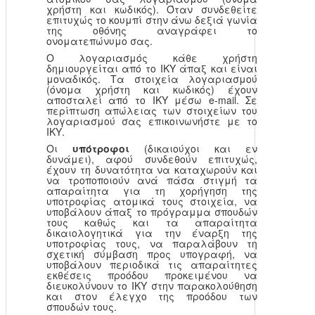
χρήστη και κωδικός). Όταν συνδεθείτε
επιτυχώς το κουμπί στην άνω δεξιά γωνία
της οθόνης αναγράφει το
ονοματεπώνυμο σας.
Ο λογαριασμός κάθε χρήστη
δημιουργείται από το ΙΚΥ άπαξ και είναι
μοναδικός. Τα στοιχεία λογαριασμού
(όνομα χρήστη και κωδικός) έχουν
αποσταλεί από το ΙΚΥ μέσω e-mail. Σε
περίπτωση απώλειας των στοιχείων του
λογαριασμού σας επικοινωνήστε με το
ΙΚΥ.
Οι
υπότροφοι
(δικαιούχοι και εν
δυνάμει), αφού συνδεθούν επιτυχώς,
έχουν τη δυνατότητα να καταχωρούν και
να τροποποιούν ανά πάσα στιγμή τα
απαραίτητα για τη χορήγηση της
υποτροφίας ατομικά τους στοιχεία, να
υποβάλουν άπαξ το πρόγραμμα σπουδών
τους καθώς και τα απαραίτητα
δικαιολογητικά για την έναρξη της
υποτροφίας τους, να παραλάβουν τη
σχετική σύμβαση προς υπογραφή, να
υποβάλουν περιοδικά τις απαραίτητες
εκθέσεις προόδου προκειμένου να
διευκολύνουν το ΙΚΥ στην παρακολούθηση
και στον έλεγχο της προόδου των
σπουδών τους.