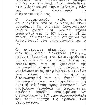
χρήστη και κωδικός). Όταν συνδεθείτε
επιτυχώς το κουμπί στην άνω δεξιά γωνία
της οθόνης αναγράφει το
ονοματεπώνυμο σας.
Ο λογαριασμός κάθε χρήστη
δημιουργείται από το ΙΚΥ άπαξ και είναι
μοναδικός. Τα στοιχεία λογαριασμού
(όνομα χρήστη και κωδικός) έχουν
αποσταλεί από το ΙΚΥ μέσω e-mail. Σε
περίπτωση απώλειας των στοιχείων του
λογαριασμού σας επικοινωνήστε με το
ΙΚΥ.
Οι
υπότροφοι
(δικαιούχοι και εν
δυνάμει), αφού συνδεθούν επιτυχώς,
έχουν τη δυνατότητα να καταχωρούν και
να τροποποιούν ανά πάσα στιγμή τα
απαραίτητα για τη χορήγηση της
υποτροφίας ατομικά τους στοιχεία, να
υποβάλουν άπαξ το πρόγραμμα σπουδών
τους καθώς και τα απαραίτητα
δικαιολογητικά για την έναρξη της
υποτροφίας τους, να παραλάβουν τη
σχετική σύμβαση προς υπογραφή, να
υποβάλουν περιοδικά τις απαραίτητες
εκθέσεις προόδου προκειμένου να
διευκολύνουν το ΙΚΥ στην παρακολούθηση
και στον έλεγχο της προόδου των
σπουδών τους.