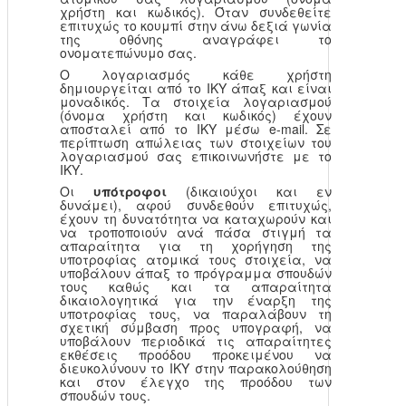
χρήστη και κωδικός). Όταν συνδεθείτε
επιτυχώς το κουμπί στην άνω δεξιά γωνία
της οθόνης αναγράφει το
ονοματεπώνυμο σας.
Ο λογαριασμός κάθε χρήστη
δημιουργείται από το ΙΚΥ άπαξ και είναι
μοναδικός. Τα στοιχεία λογαριασμού
(όνομα χρήστη και κωδικός) έχουν
αποσταλεί από το ΙΚΥ μέσω e-mail. Σε
περίπτωση απώλειας των στοιχείων του
λογαριασμού σας επικοινωνήστε με το
ΙΚΥ.
Οι
υπότροφοι
(δικαιούχοι και εν
δυνάμει), αφού συνδεθούν επιτυχώς,
έχουν τη δυνατότητα να καταχωρούν και
να τροποποιούν ανά πάσα στιγμή τα
απαραίτητα για τη χορήγηση της
υποτροφίας ατομικά τους στοιχεία, να
υποβάλουν άπαξ το πρόγραμμα σπουδών
τους καθώς και τα απαραίτητα
δικαιολογητικά για την έναρξη της
υποτροφίας τους, να παραλάβουν τη
σχετική σύμβαση προς υπογραφή, να
υποβάλουν περιοδικά τις απαραίτητες
εκθέσεις προόδου προκειμένου να
διευκολύνουν το ΙΚΥ στην παρακολούθηση
και στον έλεγχο της προόδου των
σπουδών τους.