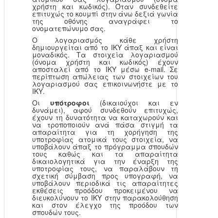
χρήστη και κωδικός). Όταν συνδεθείτε
επιτυχώς το κουμπί στην άνω δεξιά γωνία
της οθόνης αναγράφει το
ονοματεπώνυμο σας.
Ο λογαριασμός κάθε χρήστη
δημιουργείται από το ΙΚΥ άπαξ και είναι
μοναδικός. Τα στοιχεία λογαριασμού
(όνομα χρήστη και κωδικός) έχουν
αποσταλεί από το ΙΚΥ μέσω e-mail. Σε
περίπτωση απώλειας των στοιχείων του
λογαριασμού σας επικοινωνήστε με το
ΙΚΥ.
Οι
υπότροφοι
(δικαιούχοι και εν
δυνάμει), αφού συνδεθούν επιτυχώς,
έχουν τη δυνατότητα να καταχωρούν και
να τροποποιούν ανά πάσα στιγμή τα
απαραίτητα για τη χορήγηση της
υποτροφίας ατομικά τους στοιχεία, να
υποβάλουν άπαξ το πρόγραμμα σπουδών
τους καθώς και τα απαραίτητα
δικαιολογητικά για την έναρξη της
υποτροφίας τους, να παραλάβουν τη
σχετική σύμβαση προς υπογραφή, να
υποβάλουν περιοδικά τις απαραίτητες
εκθέσεις προόδου προκειμένου να
διευκολύνουν το ΙΚΥ στην παρακολούθηση
και στον έλεγχο της προόδου των
σπουδών τους.