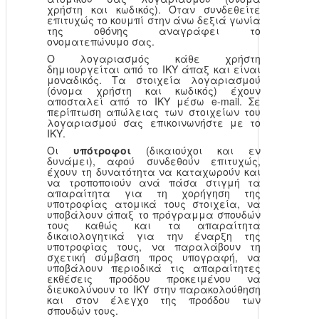
χρήστη και κωδικός). Όταν συνδεθείτε
επιτυχώς το κουμπί στην άνω δεξιά γωνία
της οθόνης αναγράφει το
ονοματεπώνυμο σας.
Ο λογαριασμός κάθε χρήστη
δημιουργείται από το ΙΚΥ άπαξ και είναι
μοναδικός. Τα στοιχεία λογαριασμού
(όνομα χρήστη και κωδικός) έχουν
αποσταλεί από το ΙΚΥ μέσω e-mail. Σε
περίπτωση απώλειας των στοιχείων του
λογαριασμού σας επικοινωνήστε με το
ΙΚΥ.
Οι
υπότροφοι
(δικαιούχοι και εν
δυνάμει), αφού συνδεθούν επιτυχώς,
έχουν τη δυνατότητα να καταχωρούν και
να τροποποιούν ανά πάσα στιγμή τα
απαραίτητα για τη χορήγηση της
υποτροφίας ατομικά τους στοιχεία, να
υποβάλουν άπαξ το πρόγραμμα σπουδών
τους καθώς και τα απαραίτητα
δικαιολογητικά για την έναρξη της
υποτροφίας τους, να παραλάβουν τη
σχετική σύμβαση προς υπογραφή, να
υποβάλουν περιοδικά τις απαραίτητες
εκθέσεις προόδου προκειμένου να
διευκολύνουν το ΙΚΥ στην παρακολούθηση
και στον έλεγχο της προόδου των
σπουδών τους.