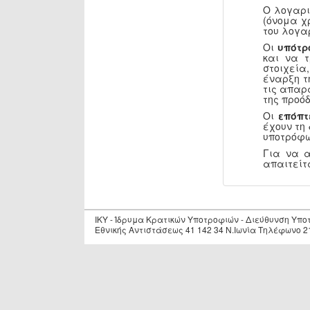
Ο λογαρι
(όνομα χ
του λογα
Οι
υπότρ
και να 
στοιχεία
έναρξη τ
τις απαρ
της προόδ
Οι
επόπτ
έχουν τη
υποτρόφω
Για να 
απαιτείτ
IKY - Ίδρυμα Κρατικών Υποτροφιών - Διεύθυνση Υπ
Εθνικής Αντιστάσεως 41 142 34 Ν.Ιωνία Τηλέφωνο 2