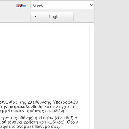
LogIn
κοινωνίας της Διεύθυνσης Υποτροφιών
στην παρακολούθηση και έλεγχο της
αμμάτων και επόπτες σπουδών).
ερά της οθόνης) ή «Login» (άνω δεξιά
ού (όνομα χρήστη και κωδικός). Όταν
ράφει το ονοματεπώνυμο σας.