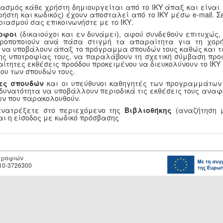
ασμός κάθε χρήστη δημιουργείται από το ΙΚΥ άπαξ και είναι
ρήστη και κωδικός) έχουν αποσταλεί από το ΙΚΥ μέσω e-mail.
ριασμού σας επικοινωνήστε με το ΙΚΥ.
οφοι
(δικαιούχοι και εν δυνάμει), αφού συνδεθούν επιτυχώς
τροποποιούν ανά πάσα στιγμή τα απαραίτητα για τη χορή
, να υποβάλουν άπαξ το πρόγραμμα σπουδών τους καθώς και τ
ης υποτροφίας τους, να παραλάβουν τη σχετική σύμβαση προ
αίτητες εκθέσεις προόδου προκειμένου να διευκολύνουν το ΙΚ
ου των σπουδών τους.
ες σπουδών
και οι υπεύθυνοι καθηγητές των προγραμμάτων
 δυνατότητα να υποβάλλουν περιοδικά τις εκθέσεις τους αναφ
ν που παρακολουθούν.
ανατρέξετε στο περιεχόμενο της
Βιβλιοθήκης
(αναζήτηση μ
αι η είσοδος με κωδικό πρόσβασης
οτροφιών
10-3726300