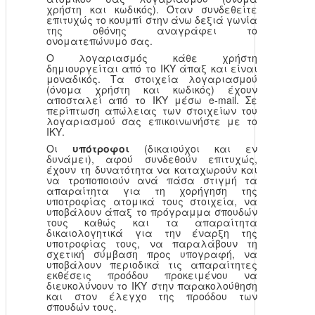
χρήστη και κωδικός). Όταν συνδεθείτε
επιτυχώς το κουμπί στην άνω δεξιά γωνία
της οθόνης αναγράφει το
ονοματεπώνυμο σας.
Ο λογαριασμός κάθε χρήστη
δημιουργείται από το ΙΚΥ άπαξ και είναι
μοναδικός. Τα στοιχεία λογαριασμού
(όνομα χρήστη και κωδικός) έχουν
αποσταλεί από το ΙΚΥ μέσω e-mail. Σε
περίπτωση απώλειας των στοιχείων του
λογαριασμού σας επικοινωνήστε με το
ΙΚΥ.
Οι
υπότροφοι
(δικαιούχοι και εν
δυνάμει), αφού συνδεθούν επιτυχώς,
έχουν τη δυνατότητα να καταχωρούν και
να τροποποιούν ανά πάσα στιγμή τα
απαραίτητα για τη χορήγηση της
υποτροφίας ατομικά τους στοιχεία, να
υποβάλουν άπαξ το πρόγραμμα σπουδών
τους καθώς και τα απαραίτητα
δικαιολογητικά για την έναρξη της
υποτροφίας τους, να παραλάβουν τη
σχετική σύμβαση προς υπογραφή, να
υποβάλουν περιοδικά τις απαραίτητες
εκθέσεις προόδου προκειμένου να
διευκολύνουν το ΙΚΥ στην παρακολούθηση
και στον έλεγχο της προόδου των
σπουδών τους.