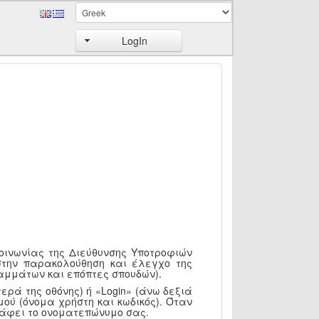
LogIn
κοινωνίας της Διεύθυνσης Υποτροφιών
στην παρακολούθηση και έλεγχο της
αμμάτων και επόπτες σπουδών).
ερά της οθόνης) ή «Login» (άνω δεξιά
ού (όνομα χρήστη και κωδικός). Όταν
ράφει το ονοματεπώνυμο σας.