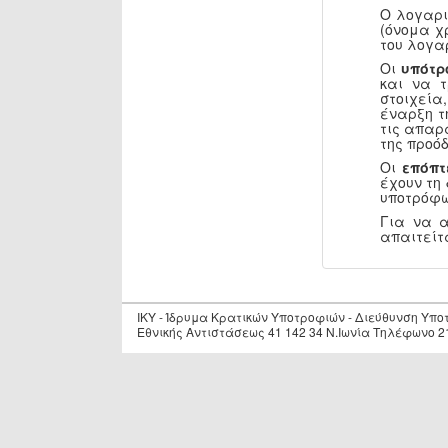
Ο λογαρι
(όνομα χ
του λογα
Οι
υπότρ
και να 
στοιχεία
έναρξη τ
τις απαρ
της προόδ
Οι
επόπτ
έχουν τη
υποτρόφω
Για να 
απαιτείτ
IKY - Ίδρυμα Κρατικών Υποτροφιών - Διεύθυνση Υπ
Εθνικής Αντιστάσεως 41 142 34 Ν.Ιωνία Τηλέφωνο 2