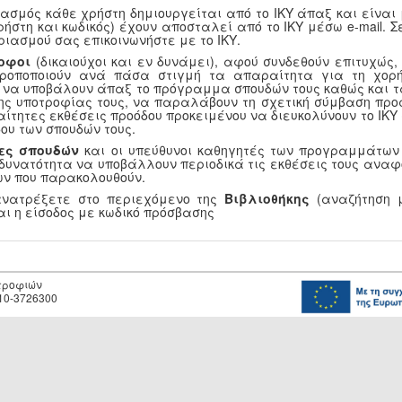
ασμός κάθε χρήστη δημιουργείται από το ΙΚΥ άπαξ και είναι
ρήστη και κωδικός) έχουν αποσταλεί από το ΙΚΥ μέσω e-mail.
ριασμού σας επικοινωνήστε με το ΙΚΥ.
οφοι
(δικαιούχοι και εν δυνάμει), αφού συνδεθούν επιτυχώς
τροποποιούν ανά πάσα στιγμή τα απαραίτητα για τη χορή
, να υποβάλουν άπαξ το πρόγραμμα σπουδών τους καθώς και τ
ης υποτροφίας τους, να παραλάβουν τη σχετική σύμβαση προ
αίτητες εκθέσεις προόδου προκειμένου να διευκολύνουν το ΙΚ
ου των σπουδών τους.
ες σπουδών
και οι υπεύθυνοι καθηγητές των προγραμμάτων
 δυνατότητα να υποβάλλουν περιοδικά τις εκθέσεις τους αναφ
ν που παρακολουθούν.
ανατρέξετε στο περιεχόμενο της
Βιβλιοθήκης
(αναζήτηση μ
αι η είσοδος με κωδικό πρόσβασης
οτροφιών
10-3726300