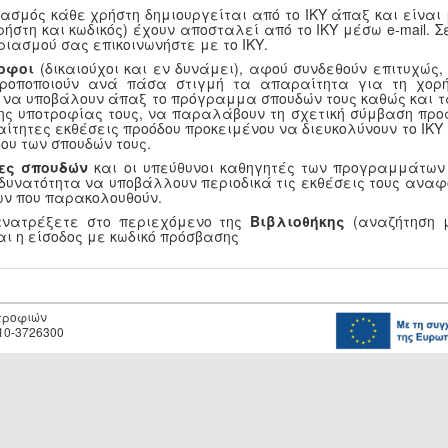
ασμός κάθε χρήστη δημιουργείται από το ΙΚΥ άπαξ και είναι
ρήστη και κωδικός) έχουν αποσταλεί από το ΙΚΥ μέσω e-mail.
ριασμού σας επικοινωνήστε με το ΙΚΥ.
οφοι
(δικαιούχοι και εν δυνάμει), αφού συνδεθούν επιτυχώς
τροποποιούν ανά πάσα στιγμή τα απαραίτητα για τη χορή
, να υποβάλουν άπαξ το πρόγραμμα σπουδών τους καθώς και τ
ης υποτροφίας τους, να παραλάβουν τη σχετική σύμβαση προ
αίτητες εκθέσεις προόδου προκειμένου να διευκολύνουν το ΙΚ
ου των σπουδών τους.
ες σπουδών
και οι υπεύθυνοι καθηγητές των προγραμμάτων
 δυνατότητα να υποβάλλουν περιοδικά τις εκθέσεις τους αναφ
ν που παρακολουθούν.
ανατρέξετε στο περιεχόμενο της
Βιβλιοθήκης
(αναζήτηση μ
αι η είσοδος με κωδικό πρόσβασης
οτροφιών
10-3726300