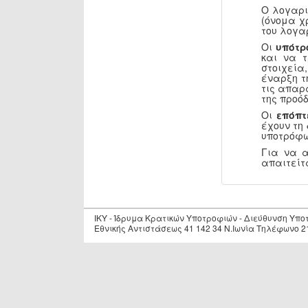
Ο λογαρι
(όνομα χ
του λογα
Οι
υπότρ
και να 
στοιχεία
έναρξη τ
τις απαρ
της προόδ
Οι
επόπτ
έχουν τη
υποτρόφω
Για να 
απαιτείτ
IKY - Ίδρυμα Κρατικών Υποτροφιών - Διεύθυνση Υπ
Εθνικής Αντιστάσεως 41 142 34 Ν.Ιωνία Τηλέφωνο 2