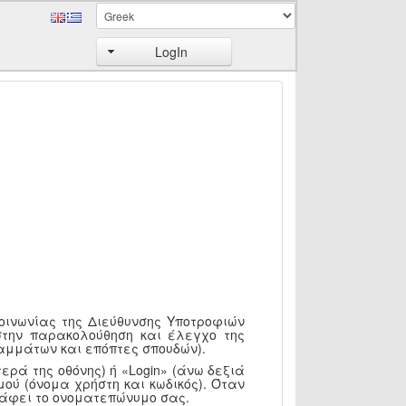
LogIn
κοινωνίας της Διεύθυνσης Υποτροφιών
στην παρακολούθηση και έλεγχο της
αμμάτων και επόπτες σπουδών).
ερά της οθόνης) ή «Login» (άνω δεξιά
ού (όνομα χρήστη και κωδικός). Όταν
ράφει το ονοματεπώνυμο σας.