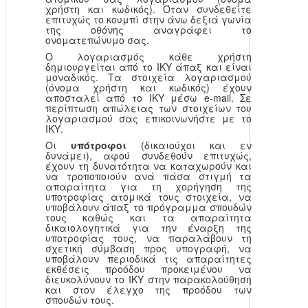
χρήστη και κωδικός). Όταν συνδεθείτε
επιτυχώς το κουμπί στην άνω δεξιά γωνία
της οθόνης αναγράφει το
ονοματεπώνυμο σας.
Ο λογαριασμός κάθε χρήστη
δημιουργείται από το ΙΚΥ άπαξ και είναι
μοναδικός. Τα στοιχεία λογαριασμού
(όνομα χρήστη και κωδικός) έχουν
αποσταλεί από το ΙΚΥ μέσω e-mail. Σε
περίπτωση απώλειας των στοιχείων του
λογαριασμού σας επικοινωνήστε με το
ΙΚΥ.
Οι
υπότροφοι
(δικαιούχοι και εν
δυνάμει), αφού συνδεθούν επιτυχώς,
έχουν τη δυνατότητα να καταχωρούν και
να τροποποιούν ανά πάσα στιγμή τα
απαραίτητα για τη χορήγηση της
υποτροφίας ατομικά τους στοιχεία, να
υποβάλουν άπαξ το πρόγραμμα σπουδών
τους καθώς και τα απαραίτητα
δικαιολογητικά για την έναρξη της
υποτροφίας τους, να παραλάβουν τη
σχετική σύμβαση προς υπογραφή, να
υποβάλουν περιοδικά τις απαραίτητες
εκθέσεις προόδου προκειμένου να
διευκολύνουν το ΙΚΥ στην παρακολούθηση
και στον έλεγχο της προόδου των
σπουδών τους.