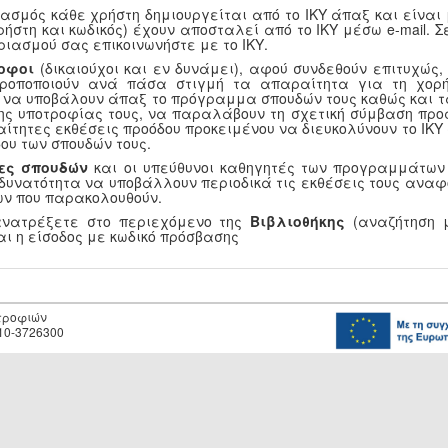
ασμός κάθε χρήστη δημιουργείται από το ΙΚΥ άπαξ και είναι
ρήστη και κωδικός) έχουν αποσταλεί από το ΙΚΥ μέσω e-mail.
ριασμού σας επικοινωνήστε με το ΙΚΥ.
οφοι
(δικαιούχοι και εν δυνάμει), αφού συνδεθούν επιτυχώς
τροποποιούν ανά πάσα στιγμή τα απαραίτητα για τη χορή
, να υποβάλουν άπαξ το πρόγραμμα σπουδών τους καθώς και τ
ης υποτροφίας τους, να παραλάβουν τη σχετική σύμβαση προ
αίτητες εκθέσεις προόδου προκειμένου να διευκολύνουν το ΙΚ
ου των σπουδών τους.
ες σπουδών
και οι υπεύθυνοι καθηγητές των προγραμμάτων
 δυνατότητα να υποβάλλουν περιοδικά τις εκθέσεις τους αναφ
ν που παρακολουθούν.
ανατρέξετε στο περιεχόμενο της
Βιβλιοθήκης
(αναζήτηση μ
αι η είσοδος με κωδικό πρόσβασης
οτροφιών
10-3726300