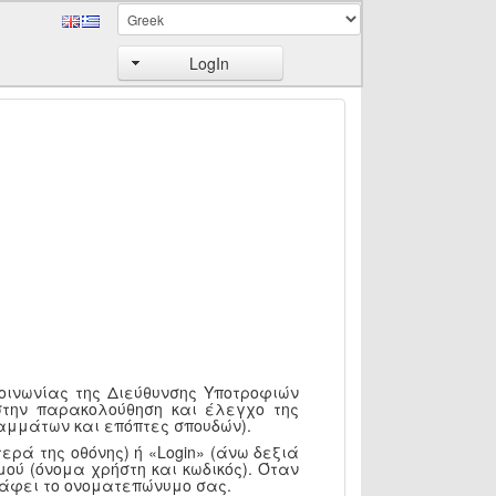
LogIn
κοινωνίας της Διεύθυνσης Υποτροφιών
στην παρακολούθηση και έλεγχο της
αμμάτων και επόπτες σπουδών).
ερά της οθόνης) ή «Login» (άνω δεξιά
ού (όνομα χρήστη και κωδικός). Όταν
ράφει το ονοματεπώνυμο σας.