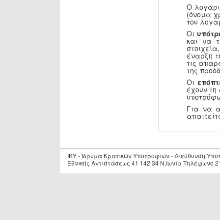
Ο λογαρι
(όνομα χ
του λογα
Οι
υπότρ
και να 
στοιχεία
έναρξη τ
τις απαρ
της προόδ
Οι
επόπτ
έχουν τη
υποτρόφω
Για να 
απαιτείτ
IKY - Ίδρυμα Κρατικών Υποτροφιών - Διεύθυνση Υπ
Εθνικής Αντιστάσεως 41 142 34 Ν.Ιωνία Τηλέφωνο 2