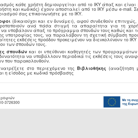
ασμός κάθε χρήστη δημιουργείται από το ΙΚΥ άπαξ και είναι
ρήστη και κωδικός) έχουν αποσταλεί από το ΙΚΥ μέσω e-mail.
ριασμού σας επικοινωνήστε με το ΙΚΥ.
οφοι
(δικαιούχοι και εν δυνάμει), αφού συνδεθούν επιτυχώς
τροποποιούν ανά πάσα στιγμή τα απαραίτητα για τη χορή
, να υποβάλουν άπαξ το πρόγραμμα σπουδών τους καθώς και τ
ης υποτροφίας τους, να παραλάβουν τη σχετική σύμβαση προ
αίτητες εκθέσεις προόδου προκειμένου να διευκολύνουν το ΙΚ
ου των σπουδών τους.
ες σπουδών
και οι υπεύθυνοι καθηγητές των προγραμμάτων
 δυνατότητα να υποβάλλουν περιοδικά τις εκθέσεις τους αναφ
ν που παρακολουθούν.
ανατρέξετε στο περιεχόμενο της
Βιβλιοθήκης
(αναζήτηση μ
αι η είσοδος με κωδικό πρόσβασης
οτροφιών
10-3726300