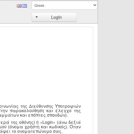
LogIn
κοινωνίας της Διεύθυνσης Υποτροφιών
στην παρακολούθηση και έλεγχο της
αμμάτων και επόπτες σπουδών).
ερά της οθόνης) ή «Login» (άνω δεξιά
ού (όνομα χρήστη και κωδικός). Όταν
ράφει το ονοματεπώνυμο σας.