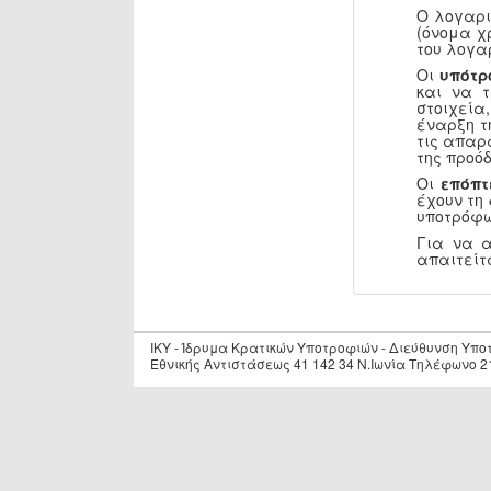
Ο λογαρι
(όνομα χ
του λογα
Οι
υπότρ
και να 
στοιχεία
έναρξη τ
τις απαρ
της προόδ
Οι
επόπτ
έχουν τη
υποτρόφω
Για να 
απαιτείτ
IKY - Ίδρυμα Κρατικών Υποτροφιών - Διεύθυνση Υπ
Εθνικής Αντιστάσεως 41 142 34 Ν.Ιωνία Τηλέφωνο 2