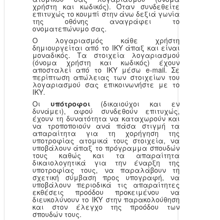
χρήστη και κωδικός). Όταν συνδεθείτε
επιτυχώς το κουμπί στην άνω δεξιά γωνία
της οθόνης αναγράφει το
ονοματεπώνυμο σας.
Ο λογαριασμός κάθε χρήστη
δημιουργείται από το ΙΚΥ άπαξ και είναι
μοναδικός. Τα στοιχεία λογαριασμού
(όνομα χρήστη και κωδικός) έχουν
αποσταλεί από το ΙΚΥ μέσω e-mail. Σε
περίπτωση απώλειας των στοιχείων του
λογαριασμού σας επικοινωνήστε με το
ΙΚΥ.
Οι
υπότροφοι
(δικαιούχοι και εν
δυνάμει), αφού συνδεθούν επιτυχώς,
έχουν τη δυνατότητα να καταχωρούν και
να τροποποιούν ανά πάσα στιγμή τα
απαραίτητα για τη χορήγηση της
υποτροφίας ατομικά τους στοιχεία, να
υποβάλουν άπαξ το πρόγραμμα σπουδών
τους καθώς και τα απαραίτητα
δικαιολογητικά για την έναρξη της
υποτροφίας τους, να παραλάβουν τη
σχετική σύμβαση προς υπογραφή, να
υποβάλουν περιοδικά τις απαραίτητες
εκθέσεις προόδου προκειμένου να
διευκολύνουν το ΙΚΥ στην παρακολούθηση
και στον έλεγχο της προόδου των
σπουδών τους.