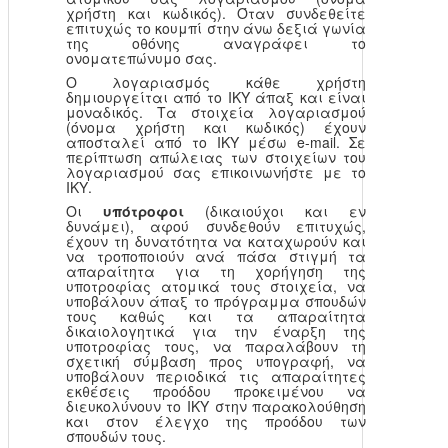
χρήστη και κωδικός). Όταν συνδεθείτε
επιτυχώς το κουμπί στην άνω δεξιά γωνία
της οθόνης αναγράφει το
ονοματεπώνυμο σας.
Ο λογαριασμός κάθε χρήστη
δημιουργείται από το ΙΚΥ άπαξ και είναι
μοναδικός. Τα στοιχεία λογαριασμού
(όνομα χρήστη και κωδικός) έχουν
αποσταλεί από το ΙΚΥ μέσω e-mail. Σε
περίπτωση απώλειας των στοιχείων του
λογαριασμού σας επικοινωνήστε με το
ΙΚΥ.
Οι
υπότροφοι
(δικαιούχοι και εν
δυνάμει), αφού συνδεθούν επιτυχώς,
έχουν τη δυνατότητα να καταχωρούν και
να τροποποιούν ανά πάσα στιγμή τα
απαραίτητα για τη χορήγηση της
υποτροφίας ατομικά τους στοιχεία, να
υποβάλουν άπαξ το πρόγραμμα σπουδών
τους καθώς και τα απαραίτητα
δικαιολογητικά για την έναρξη της
υποτροφίας τους, να παραλάβουν τη
σχετική σύμβαση προς υπογραφή, να
υποβάλουν περιοδικά τις απαραίτητες
εκθέσεις προόδου προκειμένου να
διευκολύνουν το ΙΚΥ στην παρακολούθηση
και στον έλεγχο της προόδου των
σπουδών τους.