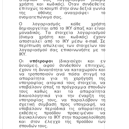
χρήστη και κωδικός). Όταν συνδεθείτε
επιτυχώς το κουμπί στην άνω δεξιά γωνία
της οθόνης αναγράφει το
ονοματεπώνυμο σας.
Ο λογαριασμός κάθε χρήστη
δημιουργείται από το ΙΚΥ άπαξ και είναι
μοναδικός. Τα στοιχεία λογαριασμού
(όνομα χρήστη και κωδικός) έχουν
αποσταλεί από το ΙΚΥ μέσω e-mail. Σε
περίπτωση απώλειας των στοιχείων του
λογαριασμού σας επικοινωνήστε με το
ΙΚΥ.
Οι
υπότροφοι
(δικαιούχοι και εν
δυνάμει), αφού συνδεθούν επιτυχώς,
έχουν τη δυνατότητα να καταχωρούν και
να τροποποιούν ανά πάσα στιγμή τα
απαραίτητα για τη χορήγηση της
υποτροφίας ατομικά τους στοιχεία, να
υποβάλουν άπαξ το πρόγραμμα σπουδών
τους καθώς και τα απαραίτητα
δικαιολογητικά για την έναρξη της
υποτροφίας τους, να παραλάβουν τη
σχετική σύμβαση προς υπογραφή, να
υποβάλουν περιοδικά τις απαραίτητες
εκθέσεις προόδου προκειμένου να
διευκολύνουν το ΙΚΥ στην παρακολούθηση
και στον έλεγχο της προόδου των
σπουδών τους.