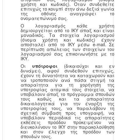
χρήστη και κωδικός). Όταν συνδεθείτε
επιτυχώς το κουμπί στην άνω δεξιά γωνία
της οθόνης αναγράφει το
ονοματεπώνυμο σας.
Ο λογαριασμός κάθε χρήστη
δημιουργείται από το ΙΚΥ άπαξ και είναι
μοναδικός. Τα στοιχεία λογαριασμού
(όνομα χρήστη και κωδικός) έχουν
αποσταλεί από το ΙΚΥ μέσω e-mail. Σε
περίπτωση απώλειας των στοιχείων του
λογαριασμού σας επικοινωνήστε με το
ΙΚΥ.
Οι
υπότροφοι
(δικαιούχοι και εν
δυνάμει), αφού συνδεθούν επιτυχώς,
έχουν τη δυνατότητα να καταχωρούν και
να τροποποιούν ανά πάσα στιγμή τα
απαραίτητα για τη χορήγηση της
υποτροφίας ατομικά τους στοιχεία, να
υποβάλουν άπαξ το πρόγραμμα σπουδών
τους καθώς και τα απαραίτητα
δικαιολογητικά για την έναρξη της
υποτροφίας τους, να παραλάβουν τη
σχετική σύμβαση προς υπογραφή, να
υποβάλουν περιοδικά τις απαραίτητες
εκθέσεις προόδου προκειμένου να
διευκολύνουν το ΙΚΥ στην παρακολούθηση
και στον έλεγχο της προόδου των
σπουδών τους.