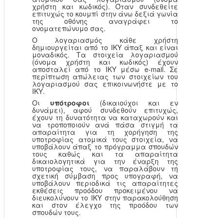
χρήστη και κωδικός). Όταν συνδεθείτε
επιτυχώς το κουμπί στην άνω δεξιά γωνία
της οθόνης αναγράφει το
ονοματεπώνυμο σας.
Ο λογαριασμός κάθε χρήστη
δημιουργείται από το ΙΚΥ άπαξ και είναι
μοναδικός. Τα στοιχεία λογαριασμού
(όνομα χρήστη και κωδικός) έχουν
αποσταλεί από το ΙΚΥ μέσω e-mail. Σε
περίπτωση απώλειας των στοιχείων του
λογαριασμού σας επικοινωνήστε με το
ΙΚΥ.
Οι
υπότροφοι
(δικαιούχοι και εν
δυνάμει), αφού συνδεθούν επιτυχώς,
έχουν τη δυνατότητα να καταχωρούν και
να τροποποιούν ανά πάσα στιγμή τα
απαραίτητα για τη χορήγηση της
υποτροφίας ατομικά τους στοιχεία, να
υποβάλουν άπαξ το πρόγραμμα σπουδών
τους καθώς και τα απαραίτητα
δικαιολογητικά για την έναρξη της
υποτροφίας τους, να παραλάβουν τη
σχετική σύμβαση προς υπογραφή, να
υποβάλουν περιοδικά τις απαραίτητες
εκθέσεις προόδου προκειμένου να
διευκολύνουν το ΙΚΥ στην παρακολούθηση
και στον έλεγχο της προόδου των
σπουδών τους.