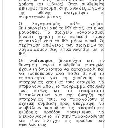
χρήστη και κωδικός). Όταν συνδεθείτε
επιτυχώς το κουμπί στην άνω δεξιά γωνία
της οθόνης αναγράφει το
ονοματεπώνυμο σας.
Ο λογαριασμός κάθε χρήστη
δημιουργείται από το ΙΚΥ άπαξ και είναι
μοναδικός. Τα στοιχεία λογαριασμού
(όνομα χρήστη και κωδικός) έχουν
αποσταλεί από το ΙΚΥ μέσω e-mail. Σε
περίπτωση απώλειας των στοιχείων του
λογαριασμού σας επικοινωνήστε με το
ΙΚΥ.
Οι
υπότροφοι
(δικαιούχοι και εν
δυνάμει), αφού συνδεθούν επιτυχώς,
έχουν τη δυνατότητα να καταχωρούν και
να τροποποιούν ανά πάσα στιγμή τα
απαραίτητα για τη χορήγηση της
υποτροφίας ατομικά τους στοιχεία, να
υποβάλουν άπαξ το πρόγραμμα σπουδών
τους καθώς και τα απαραίτητα
δικαιολογητικά για την έναρξη της
υποτροφίας τους, να παραλάβουν τη
σχετική σύμβαση προς υπογραφή, να
υποβάλουν περιοδικά τις απαραίτητες
εκθέσεις προόδου προκειμένου να
διευκολύνουν το ΙΚΥ στην παρακολούθηση
και στον έλεγχο της προόδου των
σπουδών τους.