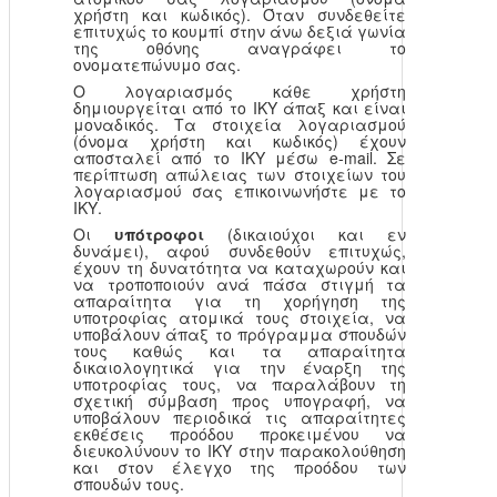
χρήστη και κωδικός). Όταν συνδεθείτε
επιτυχώς το κουμπί στην άνω δεξιά γωνία
της οθόνης αναγράφει το
ονοματεπώνυμο σας.
Ο λογαριασμός κάθε χρήστη
δημιουργείται από το ΙΚΥ άπαξ και είναι
μοναδικός. Τα στοιχεία λογαριασμού
(όνομα χρήστη και κωδικός) έχουν
αποσταλεί από το ΙΚΥ μέσω e-mail. Σε
περίπτωση απώλειας των στοιχείων του
λογαριασμού σας επικοινωνήστε με το
ΙΚΥ.
Οι
υπότροφοι
(δικαιούχοι και εν
δυνάμει), αφού συνδεθούν επιτυχώς,
έχουν τη δυνατότητα να καταχωρούν και
να τροποποιούν ανά πάσα στιγμή τα
απαραίτητα για τη χορήγηση της
υποτροφίας ατομικά τους στοιχεία, να
υποβάλουν άπαξ το πρόγραμμα σπουδών
τους καθώς και τα απαραίτητα
δικαιολογητικά για την έναρξη της
υποτροφίας τους, να παραλάβουν τη
σχετική σύμβαση προς υπογραφή, να
υποβάλουν περιοδικά τις απαραίτητες
εκθέσεις προόδου προκειμένου να
διευκολύνουν το ΙΚΥ στην παρακολούθηση
και στον έλεγχο της προόδου των
σπουδών τους.