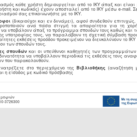
ασμός κάθε χρήστη δημιουργείται από το ΙΚΥ άπαξ και είναι
ρήστη και κωδικός) έχουν αποσταλεί από το ΙΚΥ μέσω e-mail.
ριασμού σας επικοινωνήστε με το ΙΚΥ.
οφοι
(δικαιούχοι και εν δυνάμει), αφού συνδεθούν επιτυχώς
τροποποιούν ανά πάσα στιγμή τα απαραίτητα για τη χορή
, να υποβάλουν άπαξ το πρόγραμμα σπουδών τους καθώς και τ
ης υποτροφίας τους, να παραλάβουν τη σχετική σύμβαση προ
αίτητες εκθέσεις προόδου προκειμένου να διευκολύνουν το ΙΚ
ου των σπουδών τους.
ες σπουδών
και οι υπεύθυνοι καθηγητές των προγραμμάτων
 δυνατότητα να υποβάλλουν περιοδικά τις εκθέσεις τους αναφ
ν που παρακολουθούν.
ανατρέξετε στο περιεχόμενο της
Βιβλιοθήκης
(αναζήτηση μ
αι η είσοδος με κωδικό πρόσβασης
οτροφιών
10-3726300