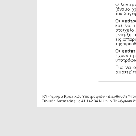
Ο λογαρι
(όνομα χ
του λογα
Οι
υπότρ
και να 
στοιχεία
έναρξη τ
τις απαρ
της προόδ
Οι
επόπτ
έχουν τη
υποτρόφω
Για να 
απαιτείτ
IKY - Ίδρυμα Κρατικών Υποτροφιών - Διεύθυνση Υπ
Εθνικής Αντιστάσεως 41 142 34 Ν.Ιωνία Τηλέφωνο 2