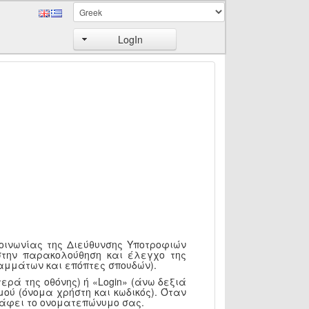
LogIn
κοινωνίας της Διεύθυνσης Υποτροφιών
στην παρακολούθηση και έλεγχο της
αμμάτων και επόπτες σπουδών).
ερά της οθόνης) ή «Login» (άνω δεξιά
ού (όνομα χρήστη και κωδικός). Όταν
ράφει το ονοματεπώνυμο σας.