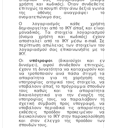
χρήστη και κωδικός). Όταν συνδεθείτε
επιτυχώς το κουμπί στην άνω δεξιά γωνία
της οθόνης αναγράφει το
ονοματεπώνυμο σας.
Ο λογαριασμός κάθε χρήστη
δημιουργείται από το ΙΚΥ άπαξ και είναι
μοναδικός. Τα στοιχεία λογαριασμού
(όνομα χρήστη και κωδικός) έχουν
αποσταλεί από το ΙΚΥ μέσω e-mail. Σε
περίπτωση απώλειας των στοιχείων του
λογαριασμού σας επικοινωνήστε με το
ΙΚΥ.
Οι
υπότροφοι
(δικαιούχοι και εν
δυνάμει), αφού συνδεθούν επιτυχώς,
έχουν τη δυνατότητα να καταχωρούν και
να τροποποιούν ανά πάσα στιγμή τα
απαραίτητα για τη χορήγηση της
υποτροφίας ατομικά τους στοιχεία, να
υποβάλουν άπαξ το πρόγραμμα σπουδών
τους καθώς και τα απαραίτητα
δικαιολογητικά για την έναρξη της
υποτροφίας τους, να παραλάβουν τη
σχετική σύμβαση προς υπογραφή, να
υποβάλουν περιοδικά τις απαραίτητες
εκθέσεις προόδου προκειμένου να
διευκολύνουν το ΙΚΥ στην παρακολούθηση
και στον έλεγχο της προόδου των
σπουδών τους.