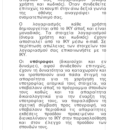
χρήστη και κωδικός). Όταν συνδεθείτε
επιτυχώς το κουμπί στην άνω δεξιά γωνία
της οθόνης αναγράφει το
ονοματεπώνυμο σας.
Ο λογαριασμός κάθε χρήστη
δημιουργείται από το ΙΚΥ άπαξ και είναι
μοναδικός. Τα στοιχεία λογαριασμού
(όνομα χρήστη και κωδικός) έχουν
αποσταλεί από το ΙΚΥ μέσω e-mail. Σε
περίπτωση απώλειας των στοιχείων του
λογαριασμού σας επικοινωνήστε με το
ΙΚΥ.
Οι
υπότροφοι
(δικαιούχοι και εν
δυνάμει), αφού συνδεθούν επιτυχώς,
έχουν τη δυνατότητα να καταχωρούν και
να τροποποιούν ανά πάσα στιγμή τα
απαραίτητα για τη χορήγηση της
υποτροφίας ατομικά τους στοιχεία, να
υποβάλουν άπαξ το πρόγραμμα σπουδών
τους καθώς και τα απαραίτητα
δικαιολογητικά για την έναρξη της
υποτροφίας τους, να παραλάβουν τη
σχετική σύμβαση προς υπογραφή, να
υποβάλουν περιοδικά τις απαραίτητες
εκθέσεις προόδου προκειμένου να
διευκολύνουν το ΙΚΥ στην παρακολούθηση
και στον έλεγχο της προόδου των
σπουδών τους.