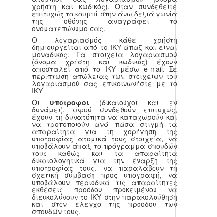
χρήστη και κωδικός). Όταν συνδεθείτε
επιτυχώς το κουμπί στην άνω δεξιά γωνία
της οθόνης αναγράφει το
ονοματεπώνυμο σας.
Ο λογαριασμός κάθε χρήστη
δημιουργείται από το ΙΚΥ άπαξ και είναι
μοναδικός. Τα στοιχεία λογαριασμού
(όνομα χρήστη και κωδικός) έχουν
αποσταλεί από το ΙΚΥ μέσω e-mail. Σε
περίπτωση απώλειας των στοιχείων του
λογαριασμού σας επικοινωνήστε με το
ΙΚΥ.
Οι
υπότροφοι
(δικαιούχοι και εν
δυνάμει), αφού συνδεθούν επιτυχώς,
έχουν τη δυνατότητα να καταχωρούν και
να τροποποιούν ανά πάσα στιγμή τα
απαραίτητα για τη χορήγηση της
υποτροφίας ατομικά τους στοιχεία, να
υποβάλουν άπαξ το πρόγραμμα σπουδών
τους καθώς και τα απαραίτητα
δικαιολογητικά για την έναρξη της
υποτροφίας τους, να παραλάβουν τη
σχετική σύμβαση προς υπογραφή, να
υποβάλουν περιοδικά τις απαραίτητες
εκθέσεις προόδου προκειμένου να
διευκολύνουν το ΙΚΥ στην παρακολούθηση
και στον έλεγχο της προόδου των
σπουδών τους.