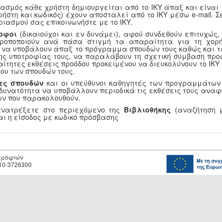
ασμός κάθε χρήστη δημιουργείται από το ΙΚΥ άπαξ και είναι
ρήστη και κωδικός) έχουν αποσταλεί από το ΙΚΥ μέσω e-mail.
ριασμού σας επικοινωνήστε με το ΙΚΥ.
οφοι
(δικαιούχοι και εν δυνάμει), αφού συνδεθούν επιτυχώς
τροποποιούν ανά πάσα στιγμή τα απαραίτητα για τη χορή
, να υποβάλουν άπαξ το πρόγραμμα σπουδών τους καθώς και τ
ης υποτροφίας τους, να παραλάβουν τη σχετική σύμβαση προ
αίτητες εκθέσεις προόδου προκειμένου να διευκολύνουν το ΙΚ
ου των σπουδών τους.
ες σπουδών
και οι υπεύθυνοι καθηγητές των προγραμμάτων
 δυνατότητα να υποβάλλουν περιοδικά τις εκθέσεις τους αναφ
ν που παρακολουθούν.
ανατρέξετε στο περιεχόμενο της
Βιβλιοθήκης
(αναζήτηση μ
αι η είσοδος με κωδικό πρόσβασης
οτροφιών
10-3726300