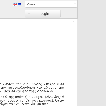
LogIn
κοινωνίας της Διεύθυνσης Υποτροφιών
στην παρακολούθηση και έλεγχο της
αμμάτων και επόπτες σπουδών).
ερά της οθόνης) ή «Login» (άνω δεξιά
ού (όνομα χρήστη και κωδικός). Όταν
ράφει το ονοματεπώνυμο σας.