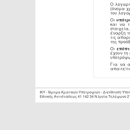
Ο λογαρι
(όνομα χ
του λογα
Οι
υπότρ
και να 
στοιχεία
έναρξη τ
τις απαρ
της προόδ
Οι
επόπτ
έχουν τη
υποτρόφω
Για να 
απαιτείτ
IKY - Ίδρυμα Κρατικών Υποτροφιών - Διεύθυνση Υπ
Εθνικής Αντιστάσεως 41 142 34 Ν.Ιωνία Τηλέφωνο 2