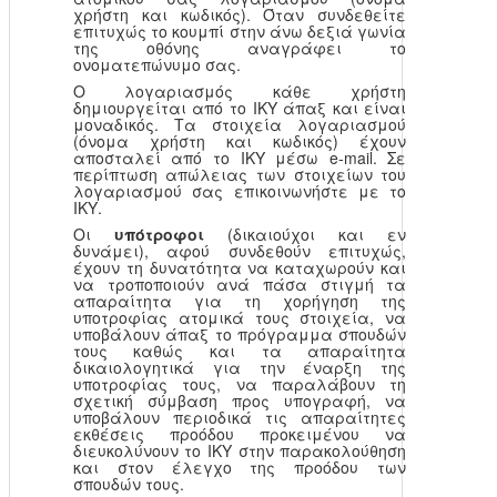
χρήστη και κωδικός). Όταν συνδεθείτε
επιτυχώς το κουμπί στην άνω δεξιά γωνία
της οθόνης αναγράφει το
ονοματεπώνυμο σας.
Ο λογαριασμός κάθε χρήστη
δημιουργείται από το ΙΚΥ άπαξ και είναι
μοναδικός. Τα στοιχεία λογαριασμού
(όνομα χρήστη και κωδικός) έχουν
αποσταλεί από το ΙΚΥ μέσω e-mail. Σε
περίπτωση απώλειας των στοιχείων του
λογαριασμού σας επικοινωνήστε με το
ΙΚΥ.
Οι
υπότροφοι
(δικαιούχοι και εν
δυνάμει), αφού συνδεθούν επιτυχώς,
έχουν τη δυνατότητα να καταχωρούν και
να τροποποιούν ανά πάσα στιγμή τα
απαραίτητα για τη χορήγηση της
υποτροφίας ατομικά τους στοιχεία, να
υποβάλουν άπαξ το πρόγραμμα σπουδών
τους καθώς και τα απαραίτητα
δικαιολογητικά για την έναρξη της
υποτροφίας τους, να παραλάβουν τη
σχετική σύμβαση προς υπογραφή, να
υποβάλουν περιοδικά τις απαραίτητες
εκθέσεις προόδου προκειμένου να
διευκολύνουν το ΙΚΥ στην παρακολούθηση
και στον έλεγχο της προόδου των
σπουδών τους.